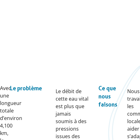
Avec
Le problème
Ce que
Le débit de
Nous
une
nous
cette eau vital
trava
longueur
faisons
est plus que
les
totale
jamais
comm
d’environ
soumis à des
local
4,100
pressions
aider
km,
issues des
s’ada