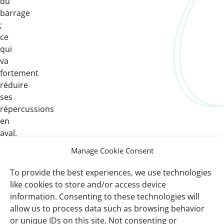
du
barrage
;
ce
qui
va
fortement
réduire
ses
répercussions
en
aval.
Manage Cookie Consent
To provide the best experiences, we use technologies
Important
Wetlands International Afrique Côte
like cookies to store and/or access device
links
Occidentale et Golfe de Guinée
information. Consenting to these technologies will
allow us to process data such as browsing behavior
Ressources
or unique IDs on this site. Not consenting or