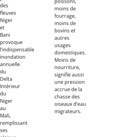
poissons,
des
moins de
fleuves
fourrage,
Niger
moins de
et
bovins et
Bani
autres
provoque
usages
l’indispensable
domestiques.
inondation
Moins de
annuelle
nourriture,
du
signifie aussi
Delta
une pression
Intérieur
accrue de la
du
chasse des
Niger
oiseaux d’eau
au
migrateurs.
Mali,
remplissant
ses