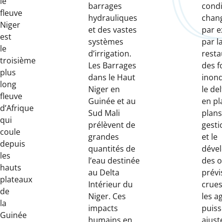
le
barrages
condi
fleuve
hydrauliques
chan
Niger
et des vastes
par e
est
systèmes
par l
le
d’irrigation.
resta
troisième
Les Barrages
des f
plus
dans le Haut
inon
long
Niger en
le del
fleuve
Guinée et au
en pl
d’Afrique
Sud Mali
plans
qui
prélèvent de
gesti
coule
grandes
et le
depuis
quantités de
déve
les
l’eau destinée
des o
hauts
au Delta
prévi
plateaux
Intérieur du
crues
de
Niger. Ces
les a
la
impacts
puiss
Guinée
humains en
ajust