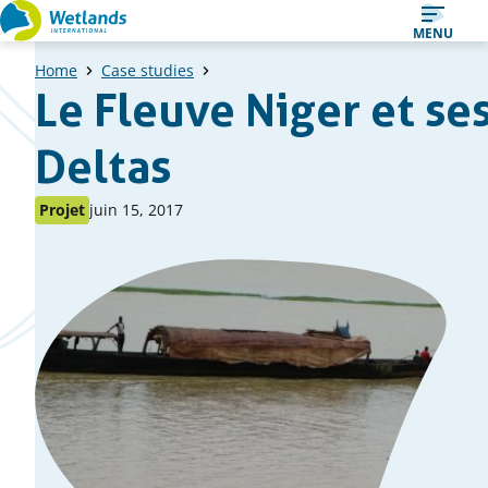
Straight
MENU
to
Home
Case studies
content
Le Fleuve Niger et se
Deltas
Publié
Publié
Projet
juin 15, 2017
comme
le
:
: