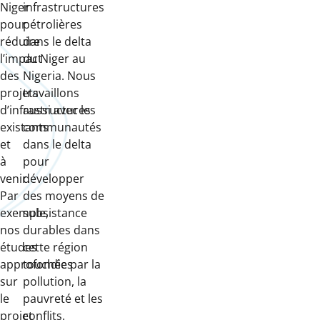
Niger
infrastructures
pour
pétrolières
réduire
dans le delta
l’impact
du Niger au
des
Nigeria. Nous
projets
travaillons
d’infrastructures
aussi avec les
existants
communautés
et
dans le delta
à
pour
venir.
développer
Par
des moyens de
exemple,
subsistance
nos
durables dans
études
cette région
approfondies
touchée par la
sur
pollution, la
le
pauvreté et les
projet
conflits.