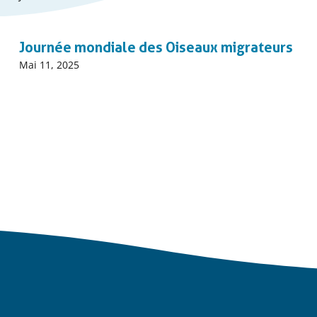
début
événnement
Journée mondiale des Oiseaux migrateurs
Date
Mai 11, 2025
début
événnement