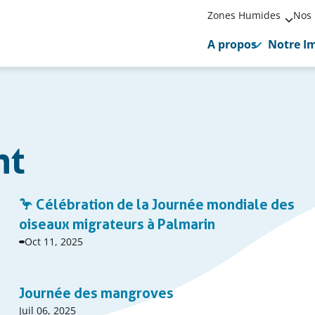
Zones Humides
Nos 
A propos
Notre I
nt
🦩 Célébration de la Journée mondiale des
oiseaux migrateurs à Palmarin
Date
Oct 11, 2025
début
événnement
Journée des mangroves
Date
Juil 06, 2025