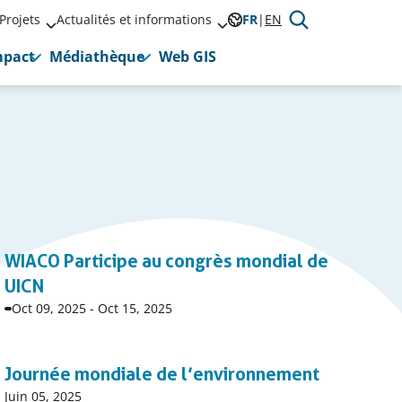
Projets
Actualités et informations
FR
EN
mpact
Médiathèque
Web GIS
P
1
2
WIACO Participe au congrès mondial de
Page
P
UICN
Date
Oct 09, 2025
-
Oct 15, 2025
début
événnement
Journée mondiale de l’environnement
Date
Juin 05, 2025