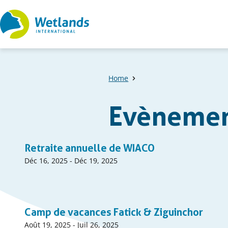
Straight
to
content
Home
Evèneme
Liste
Retraite annuelle de WIACO
des
Date
Déc 16, 2025
-
Déc 19, 2025
début
événnements
événnement
Camp de vacances Fatick & Ziguinchor
Date
Août 19, 2025
-
Juil 26, 2025