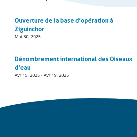
début
événnement
Ouverture de la base d’opération à
Ziguinchor
Date
Mai 30, 2025
début
événnement
Dénombrement international des Oiseaux
d’eau
Date
Avr 15, 2025
-
Avr 19, 2025
début
événnement