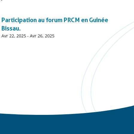
début
événnement
Participation au forum PRCM en Guinée
Bissau.
Date
Avr 22, 2025
-
Avr 26, 2025
début
événnement