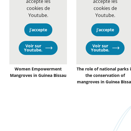
accepté les
accepté les
cookies de
cookies de
Youtube.
Youtube.
j’accepte
j’accepte
Voir sur
Voir sur
Opens
Opens
Youtube.
Youtube.
in
in
a
a
new
new
window
window
Women Empowerment
The role of national parks 
Mangroves in Guinea Bissau
the conservation of
mangroves in Guinea Biss