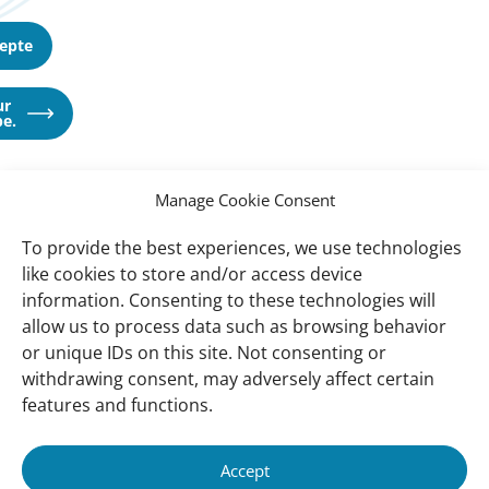
cepte
ur
Opens
e.
in
a
new
window
Manage Cookie Consent
To provide the best experiences, we use technologies
Important
Wetlands International Afrique Côte
like cookies to store and/or access device
links
Occidentale et Golfe de Guinée
information. Consenting to these technologies will
allow us to process data such as browsing behavior
Ressources
or unique IDs on this site. Not consenting or
Global Mangrove Watch
withdrawing consent, may adversely affect certain
features and functions.
Soutenez-nous
Accept
A Propos