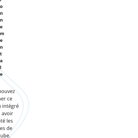
o
n
n
e
m
e
n
t
a
l
e
pouvez
her ce
 intégré
 avoir
té les
es de
ube.