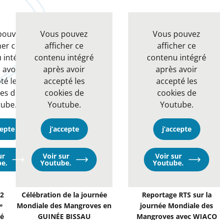
pouvez
Vous pouvez
Vous pouvez
her ce
afficher ce
afficher ce
 intégré
contenu intégré
contenu intégré
 avoir
après avoir
après avoir
té les
accepté les
accepté les
es de
cookies de
cookies de
ube.
Youtube.
Youtube.
cepte
j’accepte
j’accepte
ur
Voir sur
Voir sur
Opens
Opens
Opens
e.
Youtube.
Youtube.
in
in
in
a
a
a
new
new
new
window
window
window
2
Célébration de la journée
Reportage RTS sur la
ᵉ
Mondiale des Mangroves en
journée Mondiale des
é
GUINÉE BISSAU
Mangroves avec WIACO