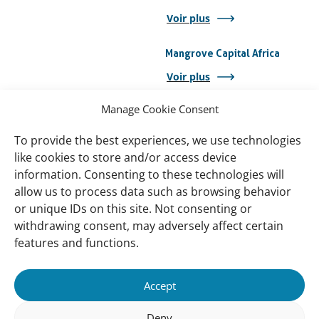
Voir plus
Mangrove Capital Africa
Voir plus
Manage Cookie Consent
To provide the best experiences, we use technologies
Important
Wetlands International Afrique Côte
like cookies to store and/or access device
links
Occidentale et Golfe de Guinée
information. Consenting to these technologies will
allow us to process data such as browsing behavior
Ressources
or unique IDs on this site. Not consenting or
Global Mangrove Watch
withdrawing consent, may adversely affect certain
features and functions.
Soutenez-nous
Accept
A Propos
Qui sommes nous
Deny