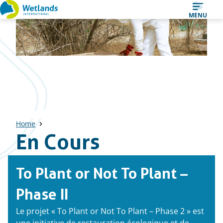
Straight
MENU
to
content
Home
En Cours
Liste
To Plant or Not To Plant –
des
projets
Phase II
Le projet « To Plant or Not To Plant – Phase 2 » est