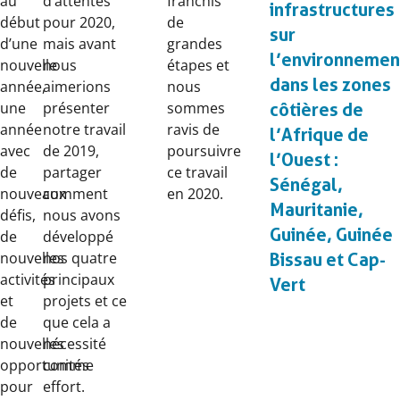
au
d’attentes
franchis
infrastructures
début
pour 2020,
de
sur
d’une
mais avant
grandes
l’environnemen
nouvelle
nous
étapes et
dans les zones
année,
aimerions
nous
une
présenter
sommes
côtières de
année
notre travail
ravis de
l’Afrique de
avec
de 2019,
poursuivre
l’Ouest :
de
partager
ce travail
Sénégal,
nouveaux
comment
en 2020.
Mauritanie,
défis,
nous avons
Guinée, Guinée
de
développé
nouvelles
nos quatre
Bissau et Cap-
activités
principaux
Vert
et
projets et ce
de
que cela a
nouvelles
nécessité
opportunités
comme
pour
effort.