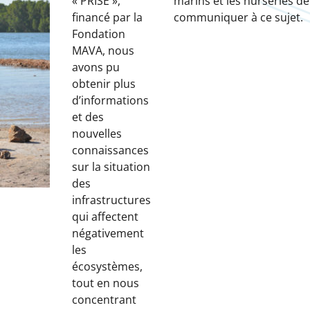
« PRISE »,
marins et les nurseries de
financé par la
communiquer à ce sujet.
Fondation
MAVA, nous
avons pu
obtenir plus
d’informations
et des
nouvelles
connaissances
sur la situation
des
infrastructures
qui affectent
négativement
les
écosystèmes,
tout en nous
concentrant