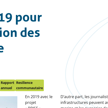
19 pour
tion des
e
Rapport
Resilience
annuel
communautaire
En 2019 avec le
D’autre part, les journalis
projet
infrastructures peuvent av