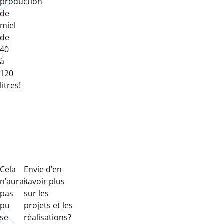
production
de
miel
de
40
à
120
litres!
Cela
Envie d’en
n’aurait
savoir plus
pas
sur les
pu
projets et les
se
réalisations?