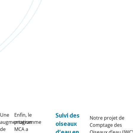
Une
Enfin, le
Suivi des
Notre projet de
augmentation
programme
oiseaux
Comptage des
de
MCA a
d’eau en
Oiseaux d’eau (IWC