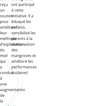
reçu
ont participé
un
à cette
soutien
initiative. Il a
pour
éduqué les
améliorer
enfants,
leur
sensibilisé les
méthode
parents à la
d’exploitation
conservation
du
des
miel
mangroves et
qui
amélioré les
a
performances
conduit
scolaires!
à
une
augmentation
de
la