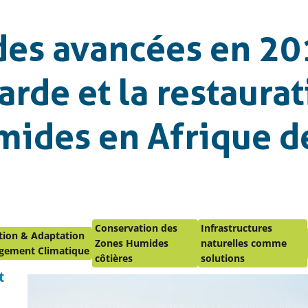
des avancées en 20
arde et la restaura
mides en Afrique d
Conservation des
Infrastructures
tion & Adaptation
Zones Humides
naturelles comme
gement Climatique
côtières
solutions
t