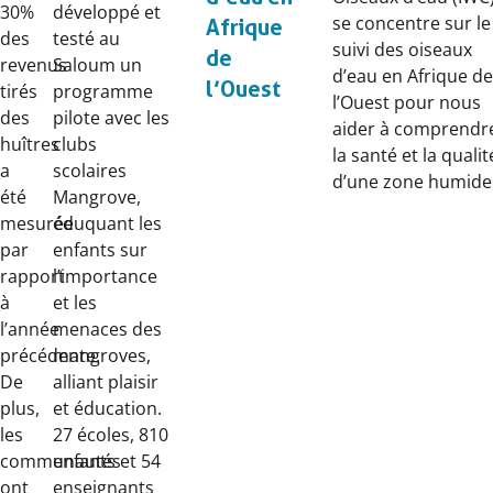
30%
développé et
se concentre sur le
Afrique
des
testé au
suivi des oiseaux
de
revenus
Saloum un
d’eau en Afrique de
l’Ouest
tirés
programme
l’Ouest pour nous
des
pilote avec les
aider à comprendr
huîtres
clubs
la santé et la qualit
a
scolaires
d’une zone humide
été
Mangrove,
mesurée
éduquant les
par
enfants sur
rapport
l’importance
à
et les
l’année
menaces des
précédente.
mangroves,
De
alliant plaisir
plus,
et éducation.
les
27 écoles, 810
communautés
enfants et 54
ont
enseignants