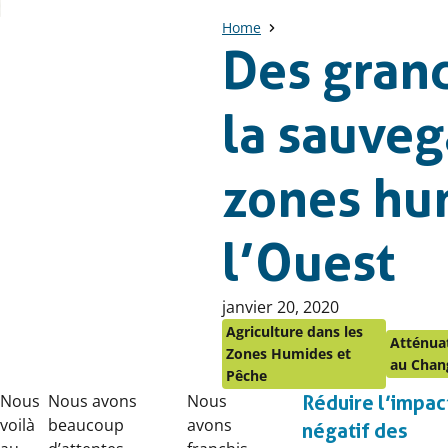
Home
Des gran
la sauveg
zones hu
l’Ouest
Publié
janvier 20, 2020
le
Agriculture dans les
Atténua
:
Zones Humides et
au Chan
Pêche
Nous
Nous avons
Nous
Réduire l’impac
voilà
beaucoup
avons
négatif des