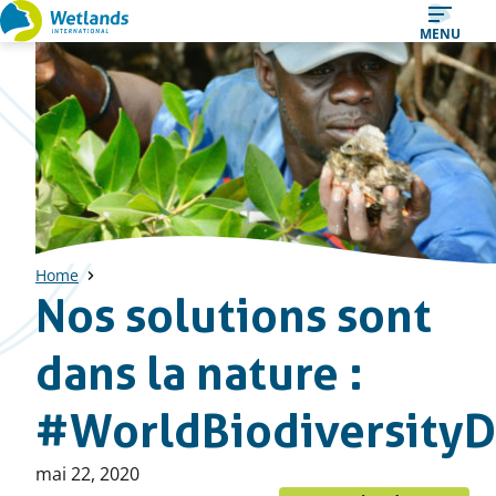
Straight
MENU
to
content
Home
Nos solutions sont
dans la nature :
#WorldBiodiversity
Publié
mai 22, 2020