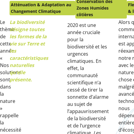
le
Conservation des
Atténuation & Adaptation au
Fl
:
Zones Humides
Changement Climatique
& 
côtières
Le
La biodiversité
Alors q
2020 est une
thème
désigne toutes
commu
année cruciale
de
les formes de la
intern
pour la
cette
vie sur Terre et
est ap
biodiversité et les
année
les
réexa
urgences
«
caractéristiques
notre 
climatiques. En
Nos
naturelles
avec l
effet, la
solutions
qu’elle
nature
communauté
sont
présente.
chose e
scientifique n’a
dans
malgré
cessé de tirer la
la
avanc
sonnette d’alarme
nature
techno
au sujet de
»
nous
l’appauvrissement
rappelle
dépen
de la biodiversité
la
entièr
et de l’urgence
nécessité
d’écos
climatique.
Les