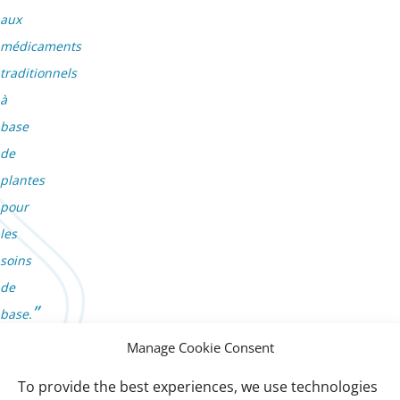
aux
médicaments
traditionnels
à
base
de
plantes
pour
les
soins
de
base.
Manage Cookie Consent
To provide the best experiences, we use technologies
Important
Wetlands International Afrique Côte