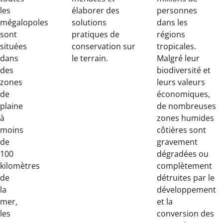
les
élaborer des
personnes
mégalopoles
solutions
dans les
sont
pratiques de
régions
situées
conservation sur
tropicales.
dans
le terrain.
Malgré leur
des
biodiversité et
zones
leurs valeurs
de
économiques,
plaine
de nombreuses
à
zones humides
moins
côtières sont
de
gravement
100
dégradées ou
kilomètres
complètement
de
détruites par le
la
développement
mer,
et la
les
conversion des