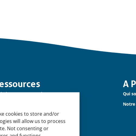
essources
A 
obal Mangrove Watch
Qui s
utenez-nous
Notre
ke cookies to store and/or
gies will allow us to process
ite. Not consenting or
ures and functions.