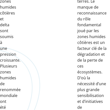
zones
terres. Le
humides
manque de
côtières
reconnaissance
et
du rôle
delta
fondamental
sont
joué par les
soumis
zones humides
à
côtières est un
une
facteur clé de la
pression
dégradation et
croissante.
de la perte de
Plusieurs
ces
zones
écosystèmes.
humides
D’où la
de
nécessité d’une
renommée
plus grande
mondiale
sensibilisation
ont
et d’initiatives
été
de