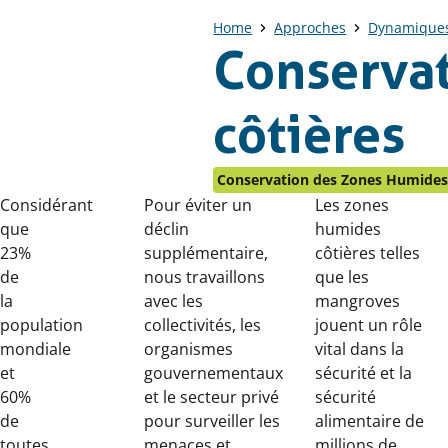
Home
Approches
Dynamiques 
Conserva
côtières
Conservation des Zones Humides 
Considérant
Pour éviter un
Les zones
que
déclin
humides
23%
supplémentaire,
côtières telles
de
nous travaillons
que les
la
avec les
mangroves
population
collectivités, les
jouent un rôle
mondiale
organismes
vital dans la
et
gouvernementaux
sécurité et la
60%
et le secteur privé
sécurité
de
pour surveiller les
alimentaire de
toutes
menaces et
millions de