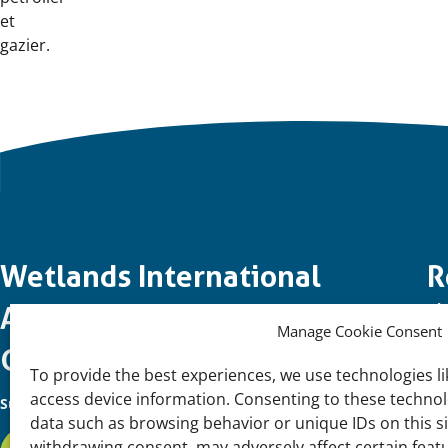
et
gazier.
Important
Wetlands International
R
Gl
links
Afrique Côte Occidentale et
Manage Cookie Consent
So
Golfe de Guinée
To provide the best experiences, we use technologies li
access device information. Consenting to these technolo
Suivez-Nous:
data such as browsing behavior or unique IDs on this s
withdrawing consent, may adversely affect certain feat