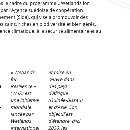
 dans le cadre du programme « Wetlands for
é par l’Agence suédoise de coopération
pement (Sida), qui vise à promouvoir des
sains, riches en biodiversité et bien gérés,
ience climatique, à la sécurité alimentaire et au
« Wetlands
et mise en
for
œuvre dans
e
Resilience »
des pays
(W4R) est
d’Afrique
une initiative
(Guinée-Bissau)
»
mondiale
et d’Asie. Son
lancée par
objectif est
Wetlands
d’étendre, d’ici
International
2030, les