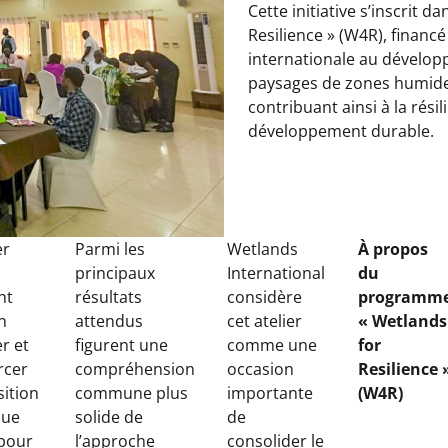
Cette initiative s’inscrit
Resilience » (W4R), financ
internationale au dévelop
paysages de zones humides 
contribuant ainsi à la résil
développement durable.
er
Parmi les
Wetlands
À propos
principaux
International
du
nt
résultats
considère
programm
n
attendus
cet atelier
« Wetlands
r et
figurent une
comme une
for
rcer
compréhension
occasion
Resilience 
sition
commune plus
importante
(W4R)
que
solide de
de
 pour
l’approche
consolider le