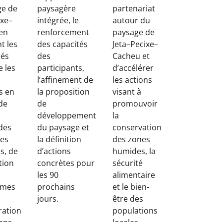
ge de
paysagère
partenariat
ixe–
intégrée, le
autour du
en
renforcement
paysage de
nt les
des capacités
Jeta–Pecixe–
tés
des
Cacheu et
e les
participants,
d’accélérer
l’affinement de
les actions
s en
la proposition
visant à
de
de
promouvoir
développement
la
des
du paysage et
conservation
es
la définition
des zones
s, de
d’actions
humides, la
tion
concrètes pour
sécurité
les 90
alimentaire
èmes
prochains
et le bien-
jours.
être des
ration
populations