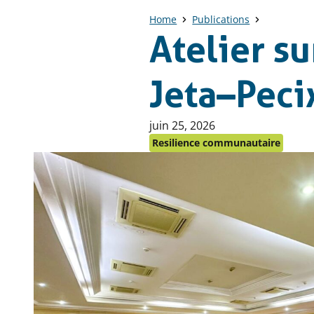
Home
Publications
Atelier s
Jeta–Pec
Publié
juin 25, 2026
le
Resilience communautaire
: