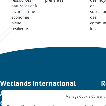
ressources
prenantes.
des moy
naturelles et à
de
favoriser une
subsista
économie
des
bleue
commun
résiliente.
locales.
Important
Wetlands International
R
Gl
links
Afrique Côte Occidentale et
Manage Cookie Consent
So
Golfe de Guinée