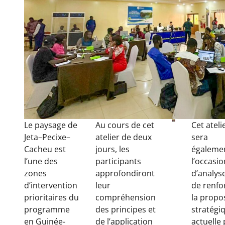
Le paysage de
Au cours de cet
Cet ateli
Jeta–Pecixe–
atelier de deux
sera
Cacheu est
jours, les
égaleme
l’une des
participants
l’occasio
zones
approfondiront
d’analyse
d’intervention
leur
de renfo
prioritaires du
compréhension
la propo
programme
des principes et
stratégi
en Guinée-
de l’application
actuelle