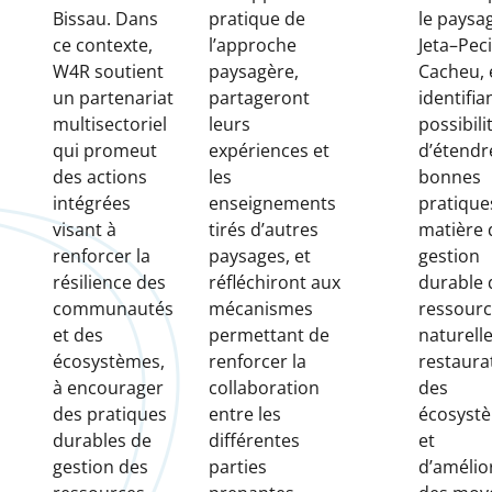
Bissau. Dans
pratique de
le paysa
ce contexte,
l’approche
Jeta–Pec
W4R soutient
paysagère,
Cacheu, 
un partenariat
partageront
identifia
multisectoriel
leurs
possibili
qui promeut
expériences et
d’étendr
des actions
les
bonnes
intégrées
enseignements
pratique
visant à
tirés d’autres
matière 
renforcer la
paysages, et
gestion
résilience des
réfléchiront aux
durable 
communautés
mécanismes
ressourc
et des
permettant de
naturelle
écosystèmes,
renforcer la
restaura
à encourager
collaboration
des
des pratiques
entre les
écosyst
durables de
différentes
et
gestion des
parties
d’amélio